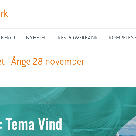
ark
ENERGI
NYHETER
RES POWERBANK
KOMPETEN
et i Ånge 28 november